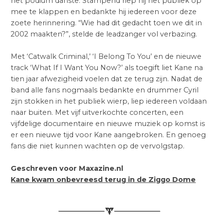
het podium danste. Stampend riep hij het publiek op
mee te klappen en bedankte hij iedereen voor deze
zoete herinnering. “Wie had dit gedacht toen we dit in
2002 maakten?”, stelde de leadzanger vol verbazing.
Met ‘Catwalk Criminal,’ ‘I Belong To You’ en de nieuwe
track ‘What If I Want You Now?’ als toegift liet Kane na
tien jaar afwezigheid voelen dat ze terug zijn. Nadat de
band alle fans nogmaals bedankte en drummer Cyril
zijn stokken in het publiek wierp, liep iedereen voldaan
naar buiten. Met vijf uitverkochte concerten, een
vijfdelige documentaire en nieuwe muziek op komst is
er een nieuwe tijd voor Kane aangebroken. En genoeg
fans die niet kunnen wachten op de vervolgstap.
Geschreven voor Maxazine.nl
Kane kwam onbevreesd terug in de Ziggo Dome