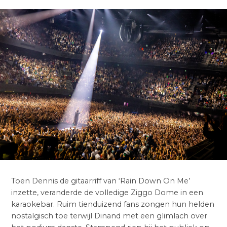
Toen Dennis de gitaarriff van ‘Rain Down On Me’
inzette, veranderde de volledige Ziggo Dome in een
karaokebar. Ruim tienduizend fans zongen hun helden
nostalgisch toe terwijl Dinand met een glimlach over